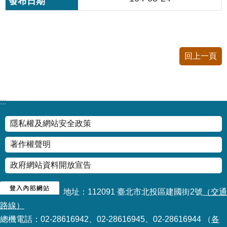
修
教
師
諮
商
回上一頁
輔
導
支
持
:::
服
務
隱私權及網站安全政策
教
著作權聲明
學
資
政府網站資料開放宣告
源
政
地址：112091 臺北市北投區建國街2號
（交通
府
路線）
資
總機電話：02-28616942、02-28616945、02-28616944 （
各
訊