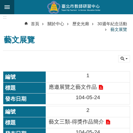
跳到主要內容區塊
:::
進
首頁
關於中心
歷史光廊
30週年紀念活動
階
藝文展覽
搜
尋
藝文展覽
關
於
中
心
1
研
應邀展覽之藝文作品
究
發
104-05-24
展
2
研
習
藝文三類-得獎作品簡介
進
104-05-24