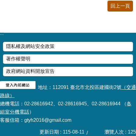
情
回上一頁
系
統
:::
常
見
隱私權及網站安全政策
問
答
著作權聲明
台
政府網站資料開放宣告
北
通
地址：112091 臺北市北投區建國街2號
（交通
路線）
雙
語
總機電話：02-28616942、02-28616945、02-28616944 （
各
詞
組室分機電話
）
彙
客服信箱：gtyh2016@gmail.com
更新日期
115-08-11
瀏覽人次
125
隱