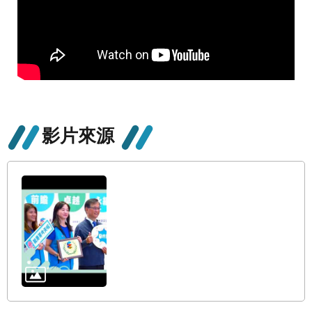
修
教
師
諮
商
輔
導
支
持
影片來源
服
務
教
學
資
源
政
府
資
訊