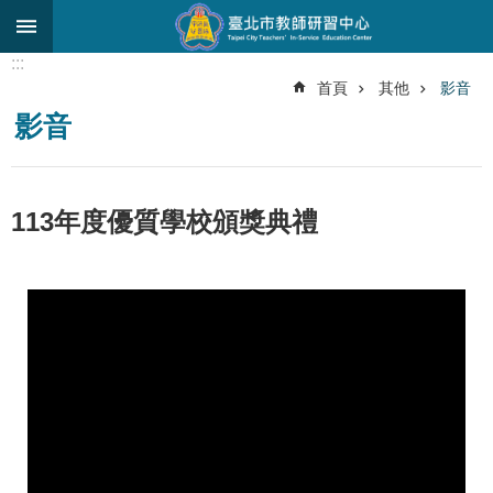
跳到主要內容區塊
:::
進
首頁
其他
影音
階
影音
搜
尋
關
113年度優質學校頒獎典禮
於
中
心
研
究
發
展
研
習
進