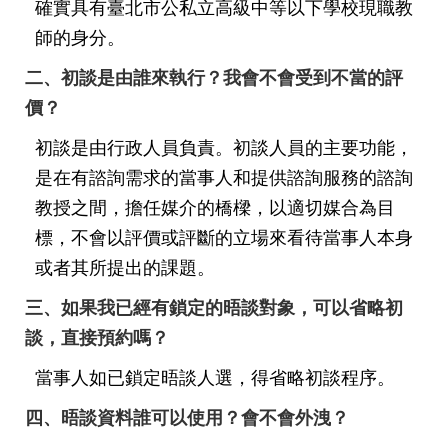
修
確實具有臺北市公私立高級中等以下學校現職教
師的身分。
教
師
二、初談是由誰來執行？我會不會受到不當的評
諮
商
價？
輔
初談是由行政人員負責。初談人員的主要功能，
導
支
是在有諮詢需求的當事人和提供諮詢服務的諮詢
持
教授之間，擔任媒介的橋樑，以適切媒合為目
服
務
標，不會以評價或評斷的立場來看待當事人本身
或者其所提出的課題。
教
學
三、如果我已經有鎖定的晤談對象，可以省略初
資
談，直接預約嗎？
源
當事人如已鎖定晤談人選，得省略初談程序。
政
府
四、晤談資料誰可以使用？會不會外洩？
資
訊