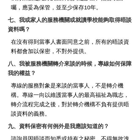
私
囑，應妥為保管，並至少保存10年。
權
及
七、我或家人的服務機關或就讀學校能夠取得晤談
網
資料嗎？
站
安
在沒有得到當事人書面同意之前，所有的晤談資
全
料都會加以保密，不對外提供。
政
策
八、我被服務機關轉介來談的時候，專線如何保障
我的權益？
著
作
專線的服務對象是來談的當事人，不是轉介機
權
聲
構。專線一向以維護當事人的最高福祉為職志，
明
轉介流程完成之後，對於轉介機構不負有提供晤
談資料的義務。
政
府
九、資料保密有何例外是我應該知道的？
網
站
諮詢員因晤談而知悉或持有之秘密，不得無故洩