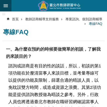
跳到主要內容區塊
:::
進
首頁
教師諮商輔導支持服務
專業諮詢、個別諮商輔導
階
專線FAQ
搜
尋
專線FAQ
關
於
一、為什麼在預約的時候要做簡單的初談，了解我
中
的來談目的？
心
諮詢或諮商是有目的性的談話，所以，初談的第1
研
究
項功能在於釐清當事人來談目標，並考量專線可
發
以提供的功能及限制，篩選合適的晤談人員，以
展
免耽誤雙方時間，或造成資源之浪費。其第2項功
研
能是提供諮詢教授做為晤談之參考。另外，行政
習
人員也將透過臺北市教師在職研習網確認當事人
進