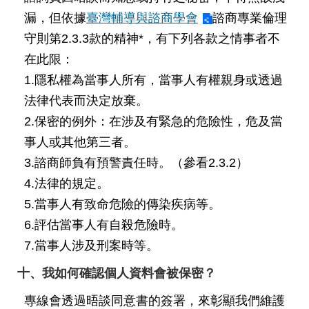
資
漏，但依據
臺灣輔導與諮商學會
諮商專業倫理
料
開
守則第2.3.3款的精神*，有下列各款之情事者不
放
在此限：
宣
告
1.隱私權為當事人所有，當事人有權親身或透過
法律代表而決定放棄。
2.保密的例外：在涉及有緊急的危險性，危及當
事人或其他第三者。
3.諮商師負有預警責任時。（參看2.3.2）
4.法律的規定。
5.當事人有致命危險的傳染疾病等。
6.評估當事人有自殺危險時。
7.當事人涉及刑案時等。
十、我如何確認個人資料會被保密？
專線會透過晤談同意書的簽署，來彰顯我們維護