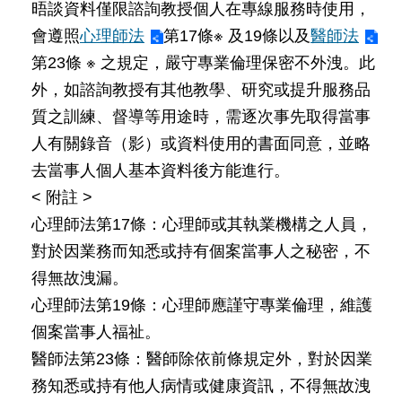
晤談資料僅限諮詢教授個人在專線服務時使用，
公
開
會遵照
心理師法
第17條※ 及19條以及
醫師法
第23條 ※ 之規定，嚴守專業倫理保密不外洩。此
申
外，如諮詢教授有其他教學、研究或提升服務品
請
案
質之訓練、督導等用途時，需逐次事先取得當事
件
人有關錄音（影）或資料使用的書面同意，並略
去當事人個人基本資料後方能進行。
網
站
< 附註 >
導
心理師法第17條：心理師或其執業機構之人員，
覽
對於因業務而知悉或持有個案當事人之秘密，不
回
得無故洩漏。
首
心理師法第19條：心理師應謹守專業倫理，維護
頁
個案當事人福祉。
English
醫師法第23條：醫師除依前條規定外，對於因業
務知悉或持有他人病情或健康資訊，不得無故洩
陳