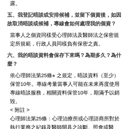
露。
情
系
五、我登記晤談或安排候補，並留下個資後，如因
統
故取消晤談或候補，專線會如何處理我的個資？
常
當事人之個資同樣受心理師法及醫師法之保密規
見
定所規範，行政人員同樣負有保密之責。
問
答
六、我的晤談資料會保存下來嗎？為期多久？為什
麼？
台
北
依心理師法第25條※ 之規定，晤談資料（至少）
通
保管10年。專線考量當事人可能在未來再度使用
雙
專線晤談服務，相關資料保管10年，期滿予以銷
語
毀。
詞
< 附註 >
彙
心理師法第25條：心理治療所或心理諮商所對於
執行業務之紀錄及醫師開具之診斷、照會或醫
隱