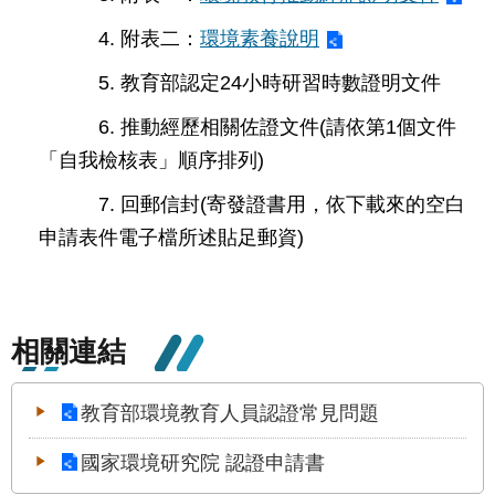
公
4. 附表二：
環境素養說明
開
5. 教育部認定24小時研習時數證明文件
申
請
6. 推動經歷相關佐證文件(請依第1個文件
案
件
「自我檢核表」順序排列)
7. 回郵信封(寄發證書用，依下載來的空白
網
站
申請表件電子檔所述貼足郵資)
導
覽
回
相關連結
首
頁
教育部環境教育人員認證常見問題
English
國家環境研究院 認證申請書
陳