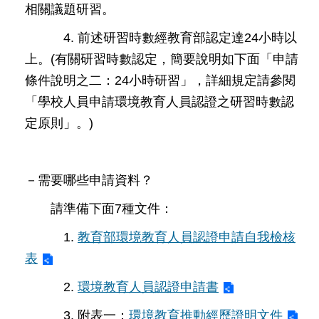
修
相關議題研習。
教
4. 前述研習時數經教育部認定達24小時以
師
上。(有關研習時數認定，簡要說明如下面「申請
諮
商
條件說明之二：24小時研習」，詳細規定請參閱
輔
「學校人員申請環境教育人員認證之研習時數認
導
支
定原則」。)
持
服
務
－需要哪些申請資料？
教
請準備下面7種文件：
學
資
1.
教育部環境教育人員認證申請自我檢核
源
表
政
府
2.
環境教育人員認證申請書
資
3. 附表一：
環境教育推動經歷證明文件
訊