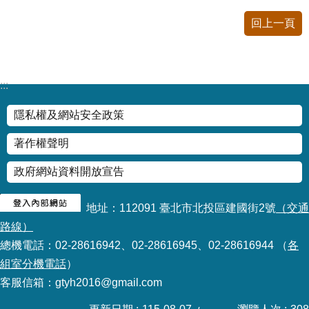
私
回上一頁
權
及
網
站
安
:::
全
政
隱私權及網站安全政策
策
著作權聲明
著
政府網站資料開放宣告
作
權
聲
地址：112091 臺北市北投區建國街2號
（交通
明
路線）
總機電話：02-28616942、02-28616945、02-28616944 （
各
政
組室分機電話
）
府
客服信箱：gtyh2016@gmail.com
網
站