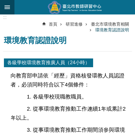
跳到主要內容區塊
:::
進
首頁
研習進修
臺北市環境教育相關
階
環境教育認證說明
搜
尋
環境教育認證說明
關
於
各級學校環境教育推廣人員（24小時）
中
心
向教育部申請依「經歷」資格核發環教人員認證
者，必須同時符合以下4個條件：
研
究
1. 各級學校現職教職員。
發
展
2. 從事環境教育推動工作連續1年或累計2
研
年以上。
習
進
3. 從事環境教育推動工作期間須參與環境