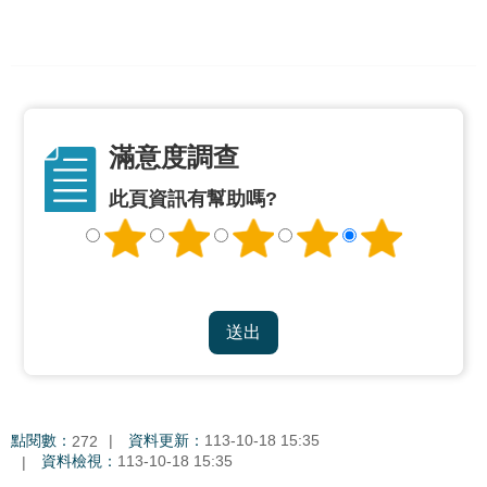
情
系
統
常
見
滿意度調查
問
答
此頁資訊有幫助嗎?
台
北
通
雙
語
詞
彙
點閱數：
資料更新：
113-10-18 15:35
272
資料檢視：
113-10-18 15:35
隱