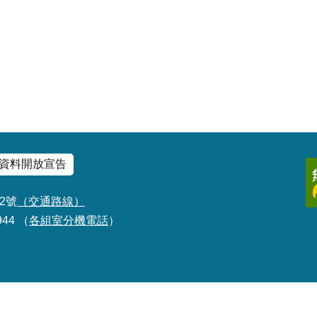
資料開放宣告
2號
（交通路線）
944 （
各組室分機電話
）