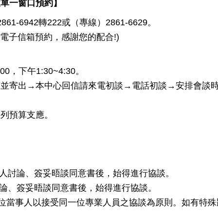
室單一窗口預約】
6942轉222或（專線）2861-6629。
子信箱預約，感謝您的配合!)
i
，下午1:30~4:30。
表並寄出→本中心回信請來電初談→電話初談→安排會談
編列預算支應。
事人討論、簽妥晤談同意書後，始得進行協談。
討論、簽妥晤談同意書後，始得進行協談。
每位當事人以接受同一位專業人員之協談為原則。如有特