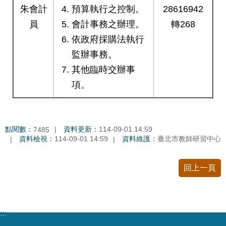
修
朱會計
預算執行之控制。
28616942
教
員
會計事務之辦理。
轉268
師
依政府採購法執行
諮
商
監辦事務。
輔
其他臨時交辦事
導
項。
支
持
服
務
點閱數：
資料更新：
114-09-01 14:59
7485
教
資料檢視：
114-09-01 14:59
資料維護：
臺北市教師研習中心
學
資
回上一頁
源
政
府
資
:::
訊