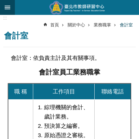
跳到主要內容區塊
:::
進
首頁
關於中心
業務職掌
會計室
階
會計室
搜
尋
關
會計室：依負責主計及其有關事項。
於
中
會計室員工業務職掌
心
研
職 稱
工作項目
聯絡電話
究
發
展
綜理機關的會計、
歲計業務。
研
預決算之編審。
習
進
原始憑證之審核。