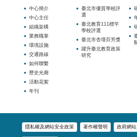
中心簡介
臺北市優質學校評
選
中心主任
臺北教育111標竿
組織架構
學校評選
業務職掌
臺北市杏壇芬芳獎
環境設施
躍升臺北教育政策
交通路線
研究
如何聯繫
歷史光廊
活動花絮
年刊
隱私權及網站安全政策
著作權聲明
政府網站