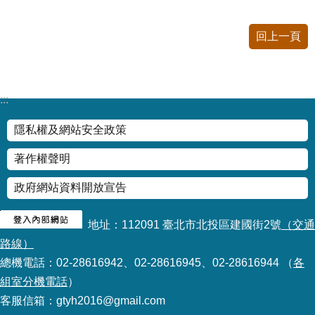
情
系
回上一頁
統
常
見
:::
問
答
隱私權及網站安全政策
著作權聲明
台
北
政府網站資料開放宣告
通
雙
地址：112091 臺北市北投區建國街2號
（交通
語
路線）
詞
總機電話：02-28616942、02-28616945、02-28616944 （
各
彙
組室分機電話
）
客服信箱：gtyh2016@gmail.com
隱