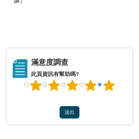
講」
公
開
申
請
案
件
網
滿意度調查
站
導
此頁資訊有幫助嗎?
覽
回
首
頁
English
陳