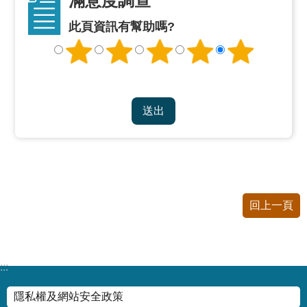
滿意度調查
公
開
此頁資訊有幫助嗎?
申
請
案
件
網
站
導
覽
回上一頁
回
首
頁
:::
English
隱私權及網站安全政策
陳