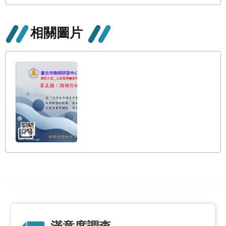
修
教
相關圖片
師
諮
商
輔
導
支
持
服
務
教
學
資
源
政
府
資
訊