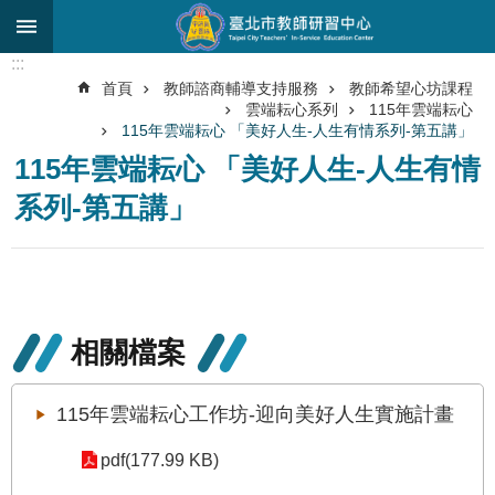
跳到主要內容區塊
:::
進
首頁
教師諮商輔導支持服務
教師希望心坊課程
階
雲端耘心系列
115年雲端耘心
搜
115年雲端耘心 「美好人生-人生有情系列-第五講」
尋
115年雲端耘心 「美好人生-人生有情
關
系列-第五講」
於
中
心
研
究
相關檔案
發
展
115年雲端耘心工作坊-迎向美好人生實施計畫
研
習
pdf(177.99 KB)
進