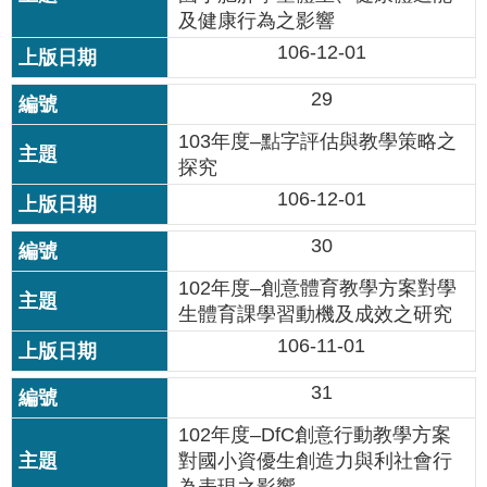
及健康行為之影響
情
系
106-12-01
統
29
常
103年度–點字評估與教學策略之
見
探究
問
答
106-12-01
30
台
北
102年度–創意體育教學方案對學
通
生體育課學習動機及成效之研究
106-11-01
雙
語
31
詞
彙
102年度–DfC創意行動教學方案
對國小資優生創造力與利社會行
隱