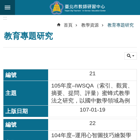
跳到主要內容區塊
:::
進
首頁
教學資源
教育專題研究
階
教育專題研究
搜
尋
關
於
中
21
心
105年度–IWSQA（索引、觀賞、
研
摘要、提問、評量）蜜蜂式教學
究
法之研究，以國中數學領域為例
發
展
107-01-19
研
22
習
進
104年度–運用心智圖技巧繪製學