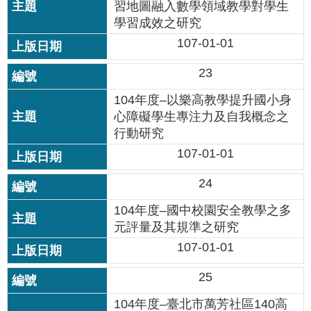
修
習地圖融入數學領域教學對學生
學習成效之研究
教
107-01-01
師
諮
23
商
輔
104年度–以樂高教學提升國小身
導
心障礙學生專注力及自我概念之
支
持
行動研究
服
107-01-01
務
24
教
學
104年度–國中校園安全教學之多
資
元評量及其規準之研究
源
107-01-01
政
25
府
資
104年度–臺北市萬芳社區140高
訊