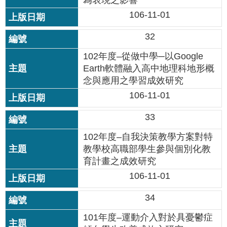
為表現之影響
私
106-11-01
權
及
32
網
站
102年度–從做中學─以Google
安
Earth軟體融入高中地理科地形概
全
念與應用之學習成效研究
政
策
106-11-01
33
著
作
102年度–自我決策教學方案對特
權
教學校高職部學生參與個別化教
聲
育計畫之成效研究
明
106-11-01
政
34
府
網
101年度–運動介入對於具憂鬱症
站