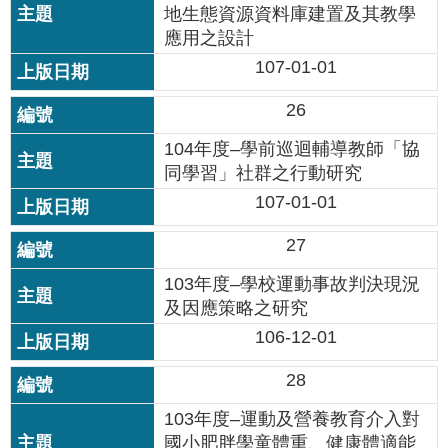
地生態資源資料庫建置及其教學
公
開
應用之設計
107-01-01
申
請
26
案
件
104年度–學前巡迴輔導教師「協
同學習」社群之行動研究
網
107-01-01
站
導
27
覽
103年度–學校運動事故判決現況
回
及因應策略之研究
首
106-12-01
頁
28
English
103年度–運動及營養教育介入對
國小肥胖學童體重、健康體適能
陳