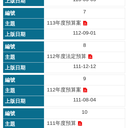
公
開
7
申
113年度預算案
請
112-09-01
案
件
8
網
112年度法定預算
站
111-12-12
導
覽
9
回
112年度預算案
首
頁
111-08-04
10
English
111年度預算
陳