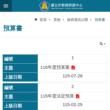
跳到主要內容區塊
:::
進
首頁
其他
政府資訊公開
預算書
階
預算書
搜
尋
關
於
中
1
心
116年度預算案
研
究
115-07-28
發
展
2
研
115年度法定預算
習
115-02-25
進