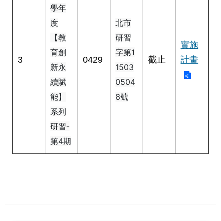
學年
情
系
度
北市
統
【教
研習
實施
育創
字第1
常
3
0429
截止
計畫
見
新永
1503
問
續賦
0504
答
能】
8號
系列
台
北
研習-
通
第4期
雙
語
詞
彙
隱