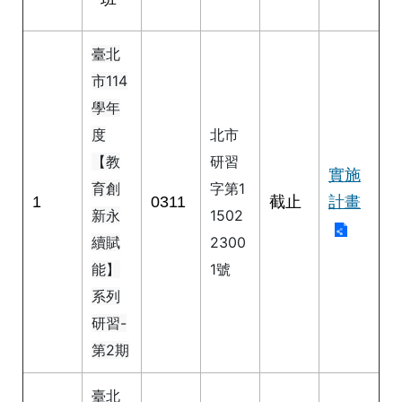
修
教
臺北
師
諮
市114
商
學年
輔
導
度
北市
支
【教
研習
持
實施
育創
字第1
服
1
0311
截止
計畫
務
新永
1502
續賦
2300
教
學
能】
1號
資
系列
源
研習-
政
第2期
府
資
臺北
訊