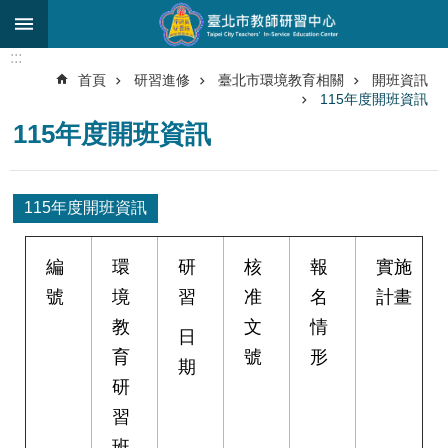
跳到主要內容區塊
:::
進
首頁
研習進修
臺北市環境教育相關
開班資訊
階
115年度開班資訊
搜
尋
115年度開班資訊
關
於
115年度開班資訊
中
心
編
環
研
核
報
實施
研
號
境
習
准
名
計畫
究
發
教
文
情
日
展
育
號
形
期
研
研
習
習
進
班