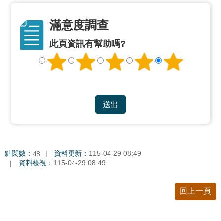
私
權
滿意度調查
及
網
此頁資訊有幫助嗎?
站
安
全
政
策
著
作
權
聲
點閱數：
資料更新：
115-04-29 08:49
48
明
資料檢視：
115-04-29 08:49
政
回上一頁
府
網
站