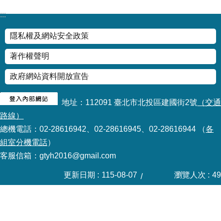
資
料
:::
開
放
隱私權及網站安全政策
宣
告
著作權聲明
政府網站資料開放宣告
地址：112091 臺北市北投區建國街2號
（交通
路線）
總機電話：02-28616942、02-28616945、02-28616944 （
各
組室分機電話
）
客服信箱：gtyh2016@gmail.com
更新日期
115-08-07
瀏覽人次
49