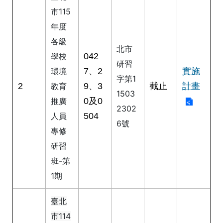
公
市115
開
年度
申
各級
北市
請
042
學校
案
研習
件
7、2
實施
環境
字第1
2
9、3
截止
計畫
教育
1503
網
0及0
推廣
站
2302
504
人員
導
6號
覽
專修
研習
回
班-第
首
頁
1期
English
臺北
市114
陳