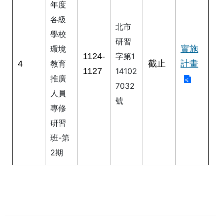
年度
私
權
各級
北市
及
學校
網
研習
實施
環境
站
1124-
字第1
安
4
截止
計畫
教育
1127
全
14102
推廣
政
7032
策
人員
號
專修
著
研習
作
權
班-第
聲
2期
明
政
府
網
站