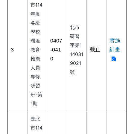
市114
情
系
年度
統
各級
北市
學校
常
研習
見
0407
實施
環境
字第1
問
3
-041
截止
計畫
教育
答
14031
0
推廣
9021
人員
台
號
北
專修
通
研習
班-第
雙
語
1期
詞
彙
臺北
市114
隱