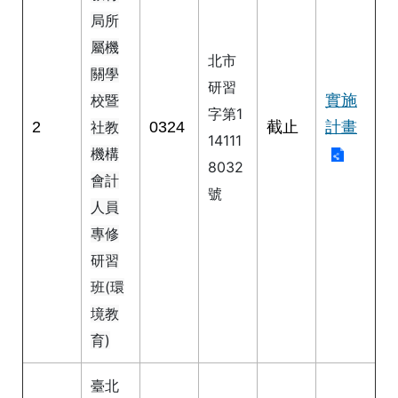
公
局所
開
屬機
北市
申
關學
研習
請
實施
校暨
案
字第1
件
2
0324
截止
計畫
社教
14111
機構
8032
網
會計
站
號
人員
導
覽
專修
研習
回
班(環
首
頁
境教
育)
English
臺北
陳