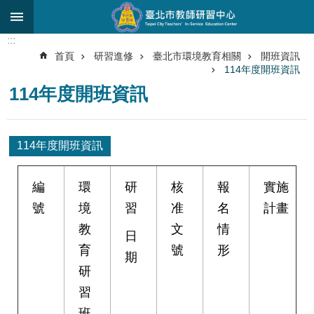
跳到主要內容區塊
:::
進
首頁
研習進修
臺北市環境教育相關
開班資訊
階
114年度開班資訊
搜
尋
114年度開班資訊
關
於
114年度開班資訊
中
心
編
環
研
核
報
實施
研
號
境
習
准
名
計畫
究
發
教
文
情
日
展
育
號
形
期
研
研
習
習
進
班