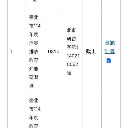
修
教
臺北
師
諮
市114
北市
商
年度
輔
研習
導
實施
淨零
字第1
支
1
0310
截止
計畫
排放
持
14021
教育
服
0062
務
知能
號
研習
教
學
班
資
源
臺北
政
市114
府
年度
資
教育
訊