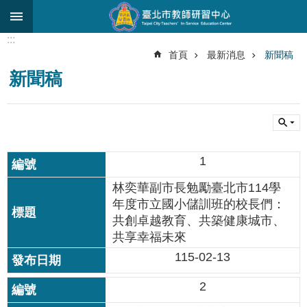
跳到主要內容區塊
:::
進
首頁
最新消息
新聞稿
階
新聞稿
搜
尋
關
於
中
1
心
林奕華副市長勉勵臺北市114學
研
年度市立國小儲訓班的校長們：
究
共創卓越教育、共築健康城市、
發
展
共享幸福未來
115-02-13
研
習
2
進