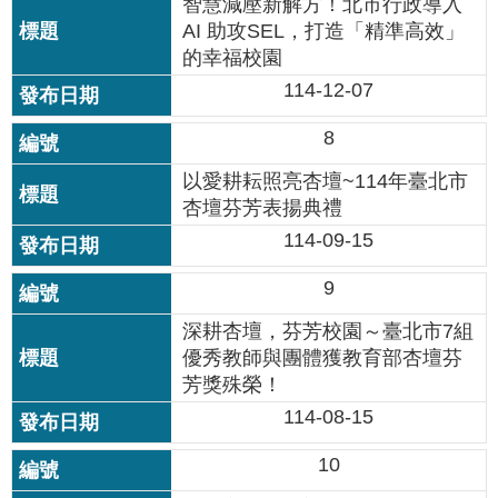
智慧減壓新解方！北市行政導入
情
AI 助攻SEL，打造「精準高效」
系
的幸福校園
統
114-12-07
常
8
見
問
以愛耕耘照亮杏壇~114年臺北市
答
杏壇芬芳表揚典禮
114-09-15
台
北
9
通
深耕杏壇，芬芳校園～臺北市7組
雙
優秀教師與團體獲教育部杏壇芬
語
芳獎殊榮！
詞
114-08-15
彙
10
隱