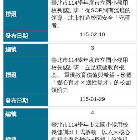
修
臺北市114學年度市立國小候用
校長儲訓班：從SOP到有溫度的
教
領導－北市打造校園安全「守護
師
者」
諮
商
115-02-10
輔
導
3
支
持
臺北市114學年度市立國小候用
服
校長儲訓班：立足穩健教育根
務
基、 重現教育價值與希望～形塑
「愛心育才 × 適性揚才」的校園
教
領航力
學
資
115-01-29
源
4
政
臺北市114學年市立國小候用校
府
資
長儲訓班正式啟動 以六大核心
訊
課程主題為軸心~形塑「前瞻視