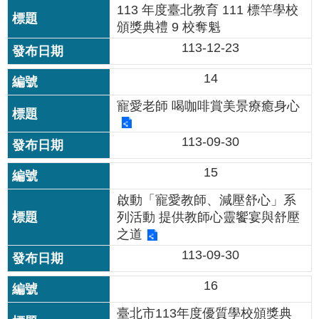
資
113 年度臺北教育 111 標竿學校
料
頒獎典禮 9 校奪魁
開
113-12-23
放
宣
14
告
寵愛老師 喝咖啡賞美景療癒身心
113-09-30
15
啟動「寵愛教師、減壓舒心」系
列活動 提供教師心靈饗宴與舒壓
之道
113-09-30
16
臺北市113年度優質學校頒獎典