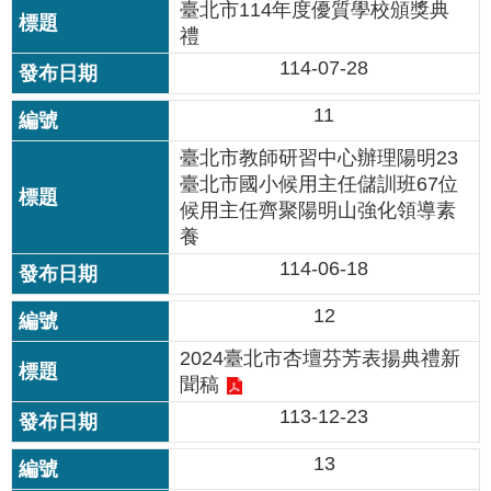
臺北市114年度優質學校頒獎典
私
禮
權
及
114-07-28
網
站
11
安
全
臺北市教師研習中心辦理陽明23
政
臺北市國小候用主任儲訓班67位
策
候用主任齊聚陽明山強化領導素
養
著
114-06-18
作
權
12
聲
明
2024臺北市杏壇芬芳表揚典禮新
聞稿
政
113-12-23
府
網
13
站