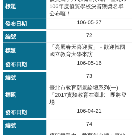
私
106年度優質學校決審獲獎名單
權
公布囉！
及
106-05-27
網
站
72
安
全
「亮麗春天喜迎賓」－歡迎韓國
政
國立教育大學來訪
策
106-05-16
著
73
作
權
臺北市教育願景論壇系列(一) －
聲
「2017實驗教育在臺北」即將登
明
場
106-04-21
政
府
74
網
站