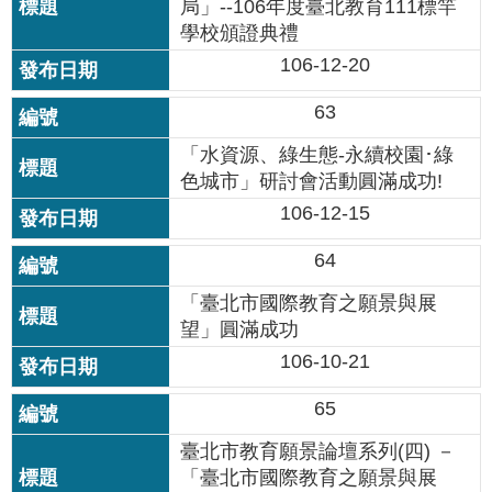
修
局」--106年度臺北教育111標竿
學校頒證典禮
教
106-12-20
師
諮
63
商
輔
「水資源、綠生態-永續校園･綠
導
色城市」研討會活動圓滿成功!
支
持
106-12-15
服
務
64
教
「臺北市國際教育之願景與展
學
望」圓滿成功
資
106-10-21
源
65
政
府
臺北市教育願景論壇系列(四) －
資
「臺北市國際教育之願景與展
訊