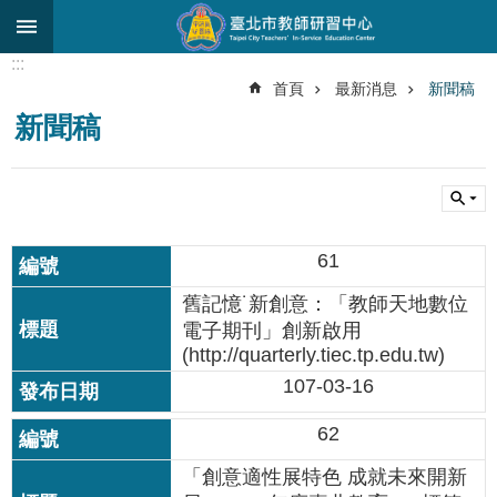
跳到主要內容區塊
:::
進
首頁
最新消息
新聞稿
階
新聞稿
搜
尋
關
於
中
61
心
舊記憶˙新創意：「教師天地數位
研
電子期刊」創新啟用
究
(http://quarterly.tiec.tp.edu.tw)
發
展
107-03-16
研
62
習
進
「創意適性展特色 成就未來開新