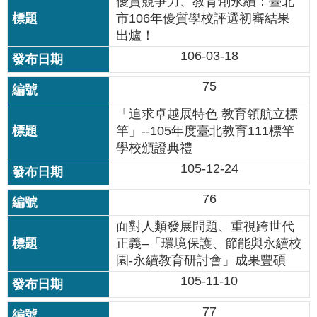
優質競爭力、教育創永續：臺北
資
市106年優質學校評選初審結果
料
開
出爐！
放
106-03-18
宣
告
75
「追求卓越展特色 教育領航立標
竿」--105年度臺北教育111標竿
學校頒證典禮
105-12-24
76
面對人類發展問題、重視跨世代
正義–「環境保護、節能與永續校
園-永續教育研討會」成果豐碩
105-11-10
77