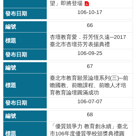
望」即將登場
公
開
106-10-17
申
66
請
案
杏壇教育愛．芬芳恆久遠─2017
件
臺北市杏壇芬芳表揚典禮
106-09-25
網
站
67
導
覽
臺北市教育願景論壇系列(三)─前
瞻國教、前瞻課程、前瞻人才培
育教育論壇圓滿成功
回
首
106-07-07
頁
68
English
「優質競爭力 教育創永續」臺北
市106年度優質學校頒獎典禮圓
陳