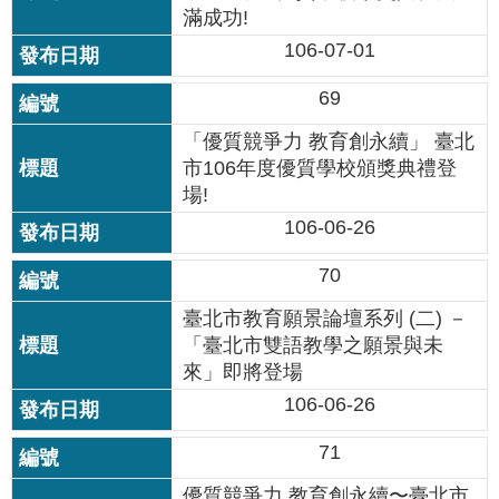
滿成功!
情
系
106-07-01
統
69
常
「優質競爭力 教育創永續」 臺北
見
市106年度優質學校頒獎典禮登
問
場!
答
106-06-26
台
70
北
通
臺北市教育願景論壇系列 (二) －
「臺北市雙語教學之願景與未
雙
來」即將登場
語
詞
106-06-26
彙
71
隱
優質競爭力 教育創永續〜臺北市