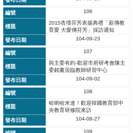
公
開
106
2015杏壇芬芳表揚典禮「薪傳教
申
請
育愛 大愛傳芬芳」採訪通知
案
104-09-23
件
107
網
與主委有約-歡迎市府研考會陳主
站
導
委銘薰蒞臨教師研習中心
覽
104-09-02
回
108
首
哈喲哈米達！歡迎韓國教育部中
頁
央教育研修院來訪
English
104-08-27
109
陳