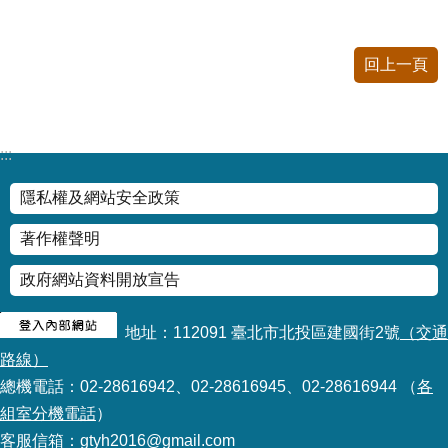
資
料
開
回上一頁
放
宣
告
:::
隱私權及網站安全政策
著作權聲明
政府網站資料開放宣告
地址：112091 臺北市北投區建國街2號
（交通
路線）
總機電話：02-28616942、02-28616945、02-28616944 （
各
組室分機電話
）
客服信箱：gtyh2016@gmail.com