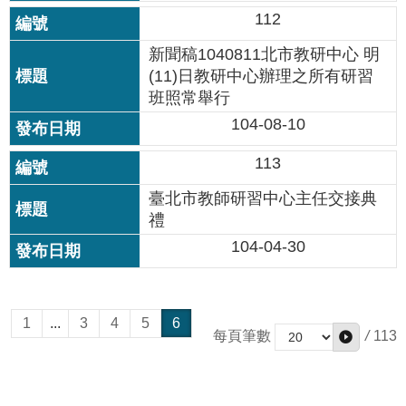
私
112
權
及
新聞稿1040811北市教研中心 明
網
(11)日教研中心辦理之所有研習
站
班照常舉行
安
104-08-10
全
政
113
策
臺北市教師研習中心主任交接典
著
禮
作
104-04-30
權
聲
明
1
...
3
4
5
6
政
/
113
每頁筆數
府
網
站