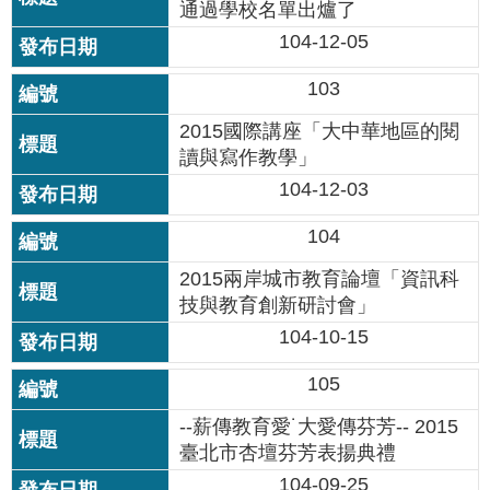
修
通過學校名單出爐了
104-12-05
教
師
103
諮
商
2015國際講座「大中華地區的閱
輔
讀與寫作教學」
導
支
104-12-03
持
服
104
務
2015兩岸城市教育論壇「資訊科
教
技與教育創新研討會」
學
104-10-15
資
源
105
政
--薪傳教育愛˙大愛傳芬芳-- 2015
府
臺北市杏壇芬芳表揚典禮
資
訊
104-09-25