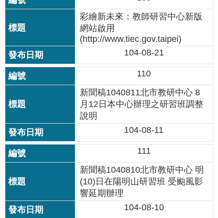
情
彩繪新未來：教師研習中心新版
系
網站啟用
統
(http://www.tiec.gov.taipei)
104-08-21
常
見
110
問
答
新聞稿1040811北市教研中心 8
月12日本中心辦理之研習班調整
台
說明
北
104-08-11
通
111
雙
語
新聞稿1040810北市教研中心 明
詞
(10)日在陽明山研習班 受颱風影
彙
響延期辦理
104-08-10
隱