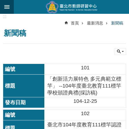
跳到主要內容區塊
:::
進
首頁
最新消息
新聞稿
階
新聞稿
搜
尋
關
於
中
101
心
「創新活力展特色 多元典範立標
研
竿」 --104年度臺北教育111標竿
究
學校頒證典禮(採訪稿)
發
展
104-12-25
研
102
習
進
臺北市104年度教育111標竿認證