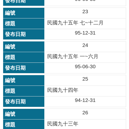
修
23
教
師
民國九十五年 七~十二月
諮
商
95-12-31
輔
導
24
支
持
民國九十五年 一~六月
服
95-06-30
務
25
教
學
民國九十四年
資
源
94-12-31
政
26
府
資
民國九十三年
訊