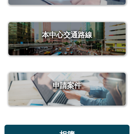
本中心交通路線
申請案件